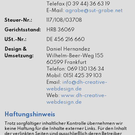
Telefax (0 39 44) 36 63 19
E-Mail:
agrabe@sut-grabe.net
Steuer-Nr.:
117/108/03708
Gerichtsstand:
HRB 36069
USt.-Nr.:
DE 456 216 660
Design &
Daniel Hernandez
Umsetzung:
Wilhelm-Beer-Weg 155
60599 Frankfurt
Telefon: 069 130 136 34
Mobil: 0151 425 39 103
Email:
info@dh-creative-
webdesign.de
Web:
www.dh-creative-
webdesign.de
Haftungshinweis
Trotz sorgfältiger inhaltlicher Kontrolle übernehmen wir
keine Haftung für die Inhalte externer Links. Für den Inhalt
der verlinkten Seiten sind ausschließlich deren Betreiber